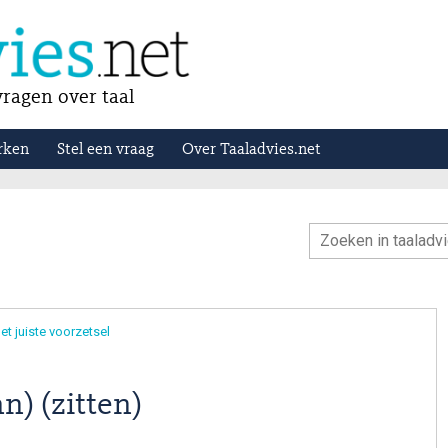
ragen over taal
rken
Stel een vraag
Over Taaladvies.net
et juiste voorzetsel
n) (zitten)