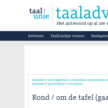
Het antwoord op al uw v
Adviezen
Taalkundige termen
Naslagwe
adviezen
>
woordgebruik
>
correctheid en betekenis
h
adviezen
>
grammatica
>
voorzetsel
Rond / om de tafel (gaa