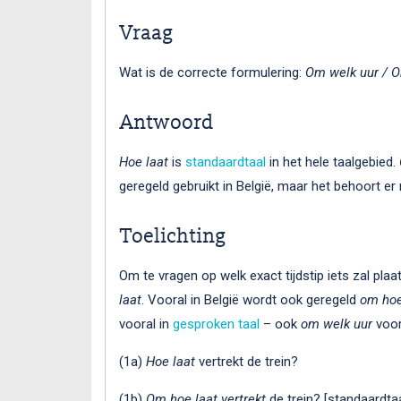
Vraag
Wat is de correcte formulering:
Om welk uur / O
Antwoord
Hoe laat
is
standaardtaal
in het hele taalgebied.
geregeld gebruikt in België, maar het behoort er 
Toelichting
Om te vragen op welk exact tijdstip iets zal plaa
laat
. Vooral in België wordt ook geregeld
om hoe
vooral in
gesproken taal
– ook
om welk uur
voor
(1a)
Hoe laat
vertrekt de trein?
(1b)
Om hoe laat vertrekt
de trein? [standaardtaa