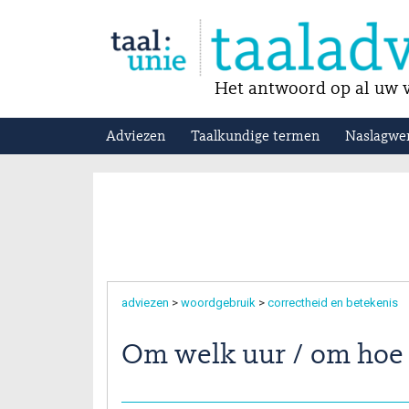
Het antwoord op al uw v
Adviezen
Taalkundige termen
Naslagwe
adviezen
>
woordgebruik
>
correctheid en betekenis
Om welk uur / om hoe l