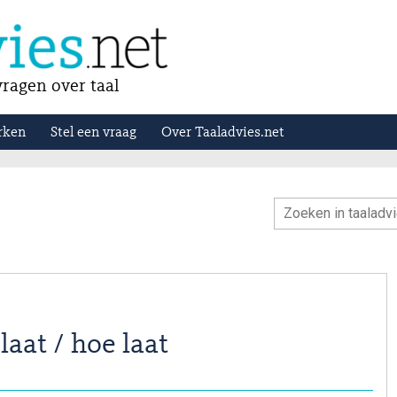
ragen over taal
rken
Stel een vraag
Over Taaladvies.net
aat / hoe laat