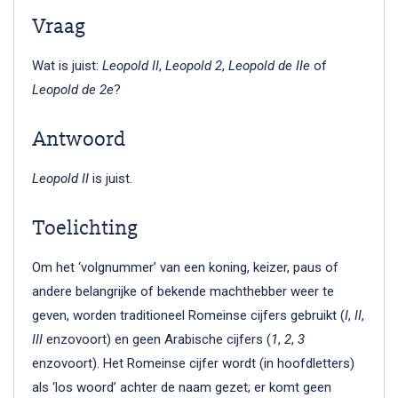
Vraag
Wat is juist:
Leopold II
,
Leopold 2
,
Leopold de IIe
of
Leopold de 2e
?
Antwoord
Leopold II
is juist.
Toelichting
Om het ‘volgnummer’ van een koning, keizer, paus of
andere belangrijke of bekende machthebber weer te
geven, worden traditioneel Romeinse cijfers gebruikt (
I
,
II
,
III
enzovoort) en geen Arabische cijfers (
1
,
2
,
3
enzovoort). Het Romeinse cijfer wordt (in hoofdletters)
als ‘los woord’ achter de naam gezet; er komt geen