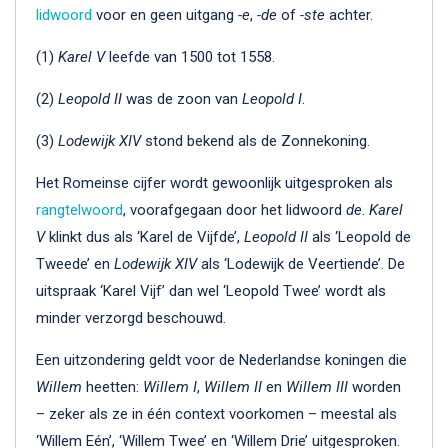
lidwoord
voor en geen uitgang
-e
,
-de
of
-ste
achter.
(1)
Karel V
leefde van 1500 tot 1558.
(2)
Leopold II
was de zoon van
Leopold I
.
(3)
Lodewijk XIV
stond bekend als de Zonnekoning.
Het Romeinse cijfer wordt gewoonlijk uitgesproken als
rangtelwoord
, voorafgegaan door het lidwoord
de
.
Karel
V
klinkt dus als ‘Karel de Vijfde’,
Leopold II
als ‘Leopold de
Tweede’ en
Lodewijk XIV
als ‘Lodewijk de Veertiende’. De
uitspraak ‘Karel Vijf’ dan wel ‘Leopold Twee’ wordt als
minder verzorgd beschouwd.
Een uitzondering geldt voor de Nederlandse koningen die
Willem
heetten:
Willem I
,
Willem II
en
Willem III
worden
– zeker als ze in één context voorkomen – meestal als
‘Willem Eén’, ‘Willem Twee’ en ‘Willem Drie’ uitgesproken.