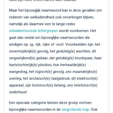
Maar het bijvoeglijk naamwoord kan in deze gevallen om
redenen van welluidendheid ook onverbogen blijven,
namelijk als daarmee een te lange reeks
onbeklemtoonde
lettergrepen
wordt voorkomen. Het
gaat dan veelal om bijvoeglijke naamwoorden die
eindigen op
-ig
,
-lijk
,
-lijks
of
-isch
. Voorbeelden zijn:
het
onvermijdelijk(e) gevolg
,
het geduldig(e) wachten
,
dit
vergoelijkend(e) gebaar
,
dat gelukkig(e) bruidspaar
,
haar
hartstochtelijk(e) pleidooi
,
hun herhaaldelijk(e)
wangedrag
,
het logisch(e) gevolg
,
ons maandelijks(e)
overleg
,
het archaïsch(e) taalgebruik
,
dit elektrisch(e)
apparaat
,
zijn historisch(e) belang
,
ons telefonisch(e)
onderhoud
.
Een speciale categorie binnen deze groep vormen
bijvoeglijke naamwoorden in de
vergrotende trap
. Ook