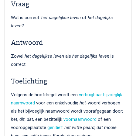
Vraag
Wat is correct:
het dagelijkse leven
of
het dagelijks
leven
?
Antwoord
Zowel
het dagelijkse leven
als
het dagelijks leven
is
correct.
Toelichting
Volgens de hoofdregel wordt een
verbuigbaar
bijvoeglijk
naamwoord
voor een enkelvoudig
het
-woord verbogen
als het bijvoeglijk naamwoord wordt voorafgegaan door:
het
,
dit
,
dat
, een bezittelijk
voornaamwoord
of een
vooropgeplaatste
genitief
:
het witte paard
,
dat mooie
huis
,
zijn volle leven
,
Karels dure cadeau
.