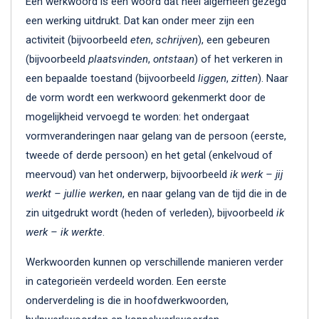
Een werkwoord is een woord dat heel algemeen gezegd
een werking uitdrukt. Dat kan onder meer zijn een
activiteit (bijvoorbeeld
eten
,
schrijven
), een gebeuren
(bijvoorbeeld
plaatsvinden
,
ontstaan
) of het verkeren in
een bepaalde toestand (bijvoorbeeld
liggen
,
zitten
). Naar
de vorm wordt een werkwoord gekenmerkt door de
mogelijkheid vervoegd te worden: het ondergaat
vormveranderingen naar gelang van de persoon (eerste,
tweede of derde persoon) en het getal (enkelvoud of
meervoud) van het onderwerp, bijvoorbeeld
ik werk – jij
werkt – jullie werken
, en naar gelang van de tijd die in de
zin uitgedrukt wordt (heden of verleden), bijvoorbeeld
ik
werk – ik werkte
.
Werkwoorden kunnen op verschillende manieren verder
in categorieën verdeeld worden. Een eerste
onderverdeling is die in hoofdwerkwoorden,