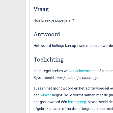
Vraag
Hoe breek je
bolletje
af?
Antwoord
Het woord
bolletje
kan op twee manieren worde
Toelichting
In de regel breken we
verkleinwoorden
af tusse
Bijvoorbeeld:
mus-je, idee-tje, bloem-pje
.
Tussen het grondwoord en het achtervoegsel
-e
een
klinker
begint. De
-e
vormt samen met de (in 
het grondwoord één
lettergreep
, bijvoorbeeld d
afgebroken voor of na die lettergreep, maar nie