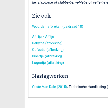
tj
e
, slab-betje of slabbe-tje, vel-letje
of
velle-tje
e
Zie ook
Woorden afbreken (Leidraad 18)
A4-tje / A4’tje
Baby’tje (afbreking)
Cafeetje (afbreking)
Dinertje (afbreking)
Logeetje (afbreking)
Naslagwerken
Grote Van Dale (2015)
; Technische Handleiding (