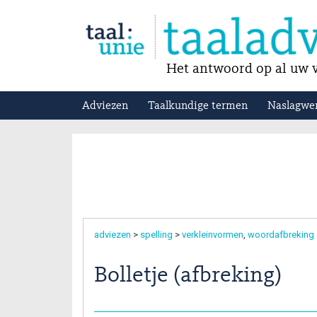
Het antwoord op al uw v
Adviezen
Taalkundige termen
Naslagwe
adviezen
>
spelling
>
verkleinvormen
woordafbreking
Bolletje (afbreking)