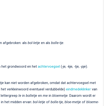
n afgebroken: als
bol-letje
en als
bolle-tje
.
n het grondwoord en het
achtervoegsel
(
-je, -kje, -tje, -pje
).
tje
kan niet worden afgebroken, omdat dat achtervoegsel met
het verkleinwoord eventueel verdubbelde)
eindmedeklinker
van
e lettergreep
le
in
bolletje
en
me
in
bloemetje
. Daarom wordt er
t in het midden ervan:
bol-letje
of
bolle-tje, bloe-metje
of
bloeme-