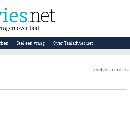
ragen over taal
rken
Stel een vraag
Over Taaladvies.net