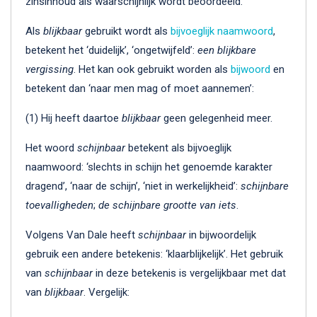
zinsinhoud als waarschijnlijk wordt beoordeeld.
Als
blijkbaar
gebruikt wordt als
bijvoeglijk naamwoord
,
betekent het ‘duidelijk’, ‘ongetwijfeld’:
een blijkbare
vergissing
. Het kan ook gebruikt worden als
bijwoord
en
betekent dan ‘naar men mag of moet aannemen’:
(1) Hij heeft daartoe
blijkbaar
geen gelegenheid meer.
Het woord
schijnbaar
betekent als bijvoeglijk
naamwoord: ‘slechts in schijn het genoemde karakter
dragend’, ‘naar de schijn’, ‘niet in werkelijkheid’:
schijnbare
toevalligheden
;
de schijnbare grootte van iets
.
Volgens Van Dale heeft
schijnbaar
in bijwoordelijk
gebruik een andere betekenis: ‘klaarblijkelijk’. Het gebruik
van
schijnbaar
in deze betekenis is vergelijkbaar met dat
van
blijkbaar
. Vergelijk: