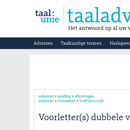
Het antwoord op al uw v
Adviezen
Taalkundige termen
Naslagwe
adviezen
>
spelling
>
afkortingen
adviezen
>
conventies
>
brief en e-mail
Voorletter(s) dubbele