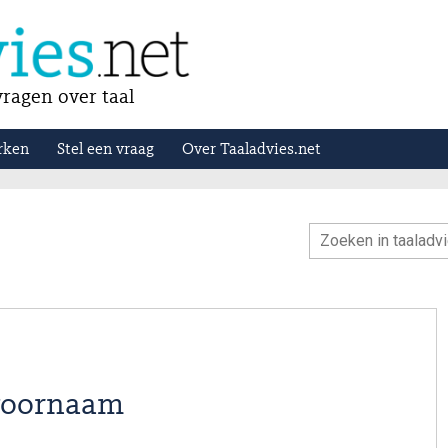
ragen over taal
rken
Stel een vraag
Over Taaladvies.net
 voornaam