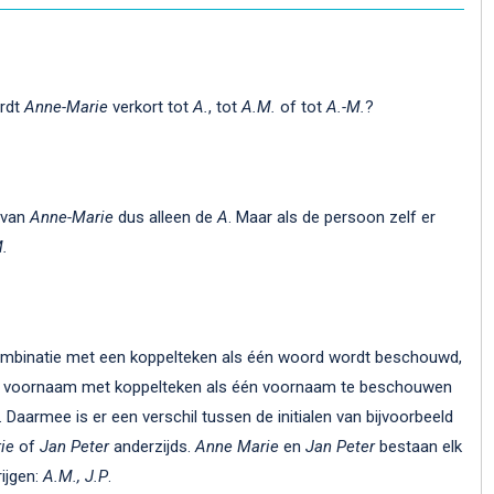
ordt
Anne-Marie
verkort tot
A.
, tot
A.M.
of tot
A.-M.
?
l van
Anne-Marie
dus alleen de
A
. Maar als de persoon zelf er
.
 combinatie met een koppelteken als één woord wordt beschouwd,
le voornaam met koppelteken als één voornaam te beschouwen
 Daarmee is er een verschil tussen de initialen van bijvoorbeeld
ie
of
Jan Peter
anderzijds.
Anne Marie
en
Jan Peter
bestaan elk
rijgen:
A.M., J.P
.