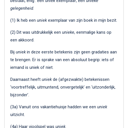
bestaat, enig’:
een uniek exemplaar
,
een unieke
gelegenheid
.
(1) Ik heb een
uniek
exemplaar van zijn boek in mijn bezit.
(2) Dit was uitdrukkelijk een
unieke
, eenmalige kans op
een akkoord.
Bij
uniek
in deze eerste betekenis zijn geen gradaties aan
te brengen. Er is sprake van een absoluut begrip: iets of
iemand is uniek of niet.
Daarnaast heeft
uniek
de (afgezwakte) betekenissen
‘voortreffelijk, uitmuntend, onvergetelijk’ en ‘uitzonderlijk,
bijzonder’.
(3a) Vanuit ons vakantiehuisje hadden we een
uniek
uitzicht.
(4a) Haar vioolspel was
uniek
.