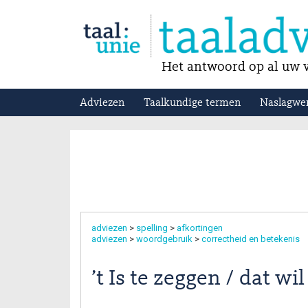
Het antwoord op al uw v
Adviezen
Taalkundige termen
Naslagwe
adviezen
>
spelling
>
afkortingen
adviezen
>
woordgebruik
>
correctheid en betekenis
’t Is te zeggen / dat wi