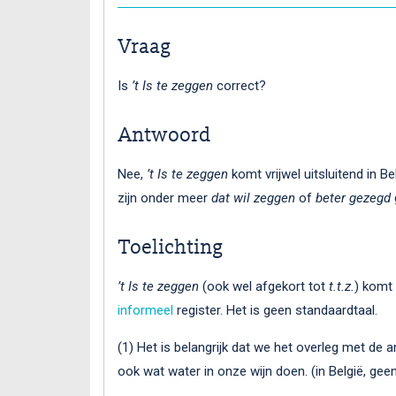
Vraag
Is
’t Is te zeggen
correct?
Antwoord
Nee,
’t Is te zeggen
komt vrijwel uitsluitend in B
zijn onder meer
dat wil zeggen
of
beter gezegd
Toelichting
’t Is te zeggen
(ook wel afgekort tot
t.t.z.
) komt 
informeel
register. Het is geen standaardtaal.
(1) Het is belangrijk dat we het overleg met de a
ook wat water in onze wijn doen. (in België, gee