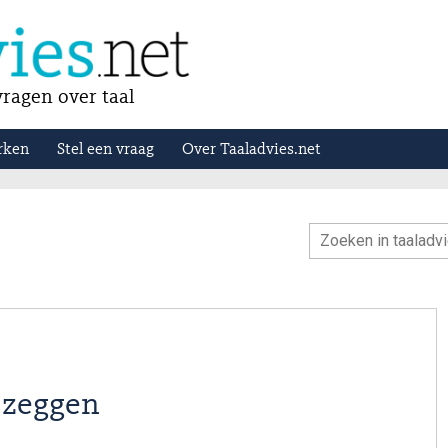
ragen over taal
rken
Stel een vraag
Over Taaladvies.net
l zeggen