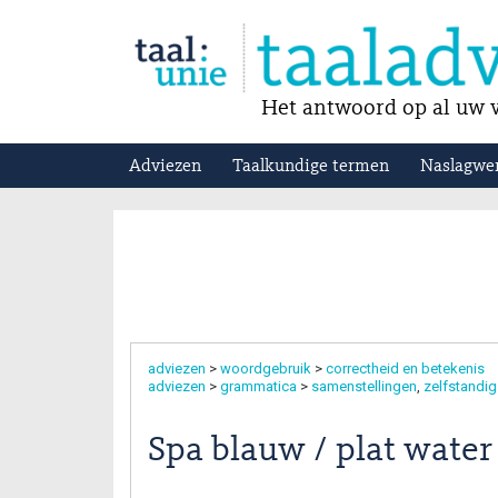
Het antwoord op al uw v
Adviezen
Taalkundige termen
Naslagwe
adviezen
>
woordgebruik
>
correctheid en betekenis
adviezen
>
grammatica
>
samenstellingen
zelfstandi
Spa blauw / plat water