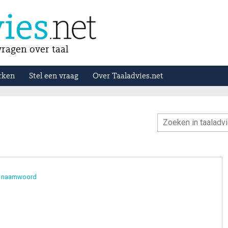
ragen over taal
rken
Stel een vraag
Over Taaladvies.net
g naamwoord