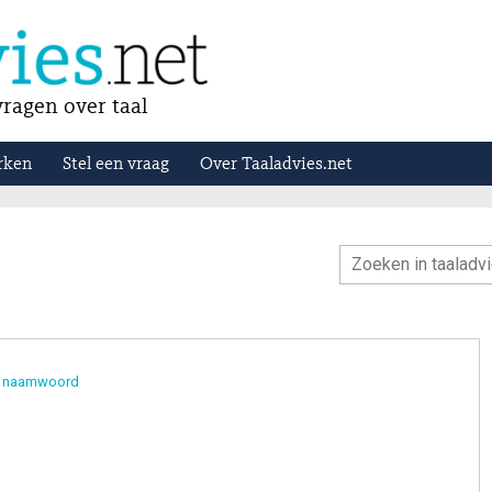
ragen over taal
rken
Stel een vraag
Over Taaladvies.net
g naamwoord