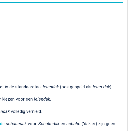
eet in de standaardtaal
leiendak
(ook gespeld als
leien dak
).
er kiezen voor een
leiendak
.
endak
volledig vernield.
rde
schaliedak
voor.
Schaliedak
en
schalie
(‘daklei’) zijn geen