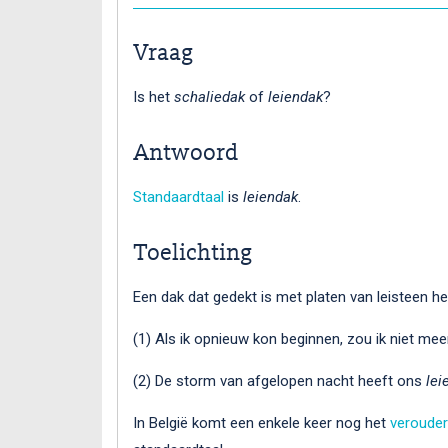
Vraag
Is het
schaliedak
of
leiendak
?
Antwoord
Standaardtaal
is
leiendak
.
Toelichting
Een dak dat gedekt is met platen van leisteen h
(1) Als ik opnieuw kon beginnen, zou ik niet me
(2) De storm van afgelopen nacht heeft ons
lei
In België komt een enkele keer nog het
veroude