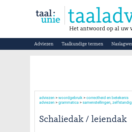
Het antwoord op al uw v
Adviezen
Taalkundige termen
Naslagwe
adviezen
>
woordgebruik
>
correctheid en betekenis
adviezen
>
grammatica
>
samenstellingen
zelfstandi
Schaliedak / leiendak