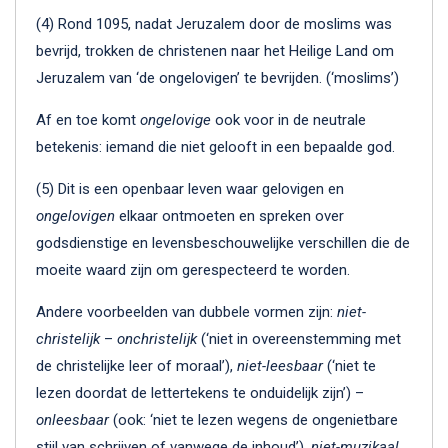
(4) Rond 1095, nadat Jeruzalem door de moslims was
bevrijd, trokken de christenen naar het Heilige Land om
Jeruzalem van ‘de ongelovigen’ te bevrijden. (‘moslims’)
Af en toe komt
ongelovige
ook voor in de neutrale
betekenis: iemand die niet gelooft in een bepaalde god.
(5) Dit is een openbaar leven waar gelovigen en
ongelovigen
elkaar ontmoeten en spreken over
godsdienstige en levensbeschouwelijke verschillen die de
moeite waard zijn om gerespecteerd te worden.
Andere voorbeelden van dubbele vormen zijn:
niet-
christelijk
–
onchristelijk
(‘niet in overeenstemming met
de christelijke leer of moraal’),
niet-leesbaar
(‘niet te
lezen doordat de lettertekens te onduidelijk zijn’) –
onleesbaar
(ook: ‘niet te lezen wegens de ongenietbare
stijl van schrijven of vanwege de inhoud’),
niet-muzikaal