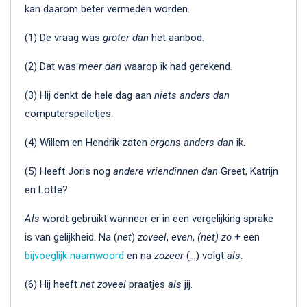
kan daarom beter vermeden worden.
(1) De vraag was
groter dan
het aanbod.
(2) Dat was
meer dan
waarop ik had gerekend.
(3) Hij denkt de hele dag aan
niets anders dan
computerspelletjes.
(4) Willem en Hendrik zaten
ergens anders dan
ik.
(5) Heeft Joris nog
andere vriendinnen dan
Greet, Katrijn
en Lotte?
Als
wordt gebruikt wanneer er in een vergelijking sprake
is van gelijkheid. Na (
net
)
zoveel
,
even
,
(net) zo
+ een
bijvoeglijk naamwoord
en na
zozeer
(…) volgt
als
.
(6) Hij heeft
net zoveel
praatjes
als
jij.