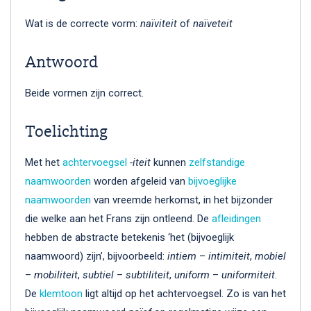
Wat is de correcte vorm:
naïviteit
of
naïveteit
Antwoord
Beide vormen zijn correct.
Toelichting
Met het
achtervoegsel
-iteit
kunnen
zelfstandige
naamwoorden
worden afgeleid van
bijvoeglijke
naamwoorden
van vreemde herkomst, in het bijzonder
die welke aan het Frans zijn ontleend. De
afleidingen
hebben de abstracte betekenis ‘het (bijvoeglijk
naamwoord) zijn’, bijvoorbeeld:
intiem
–
intimiteit
,
mobiel
–
mobiliteit
,
subtiel
–
subtiliteit
,
uniform
–
uniformiteit
.
De
klemtoon
ligt altijd op het achtervoegsel. Zo is van het