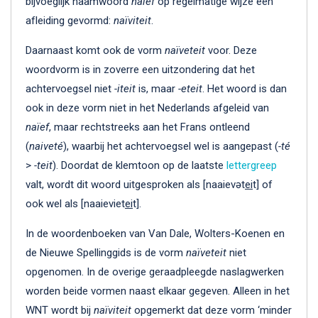
bijvoeglijk naamwoord
naïef
op regelmatige wijze een
afleiding gevormd:
naïviteit
.
Daarnaast komt ook de vorm
naïveteit
voor. Deze
woordvorm is in zoverre een uitzondering dat het
achtervoegsel niet
-iteit
is, maar
-eteit
. Het woord is dan
ook in deze vorm niet in het Nederlands afgeleid van
naïef
, maar rechtstreeks aan het Frans ontleend
(
naiveté
), waarbij het achtervoegsel wel is aangepast (
-té
>
-teit
). Doordat de klemtoon op de laatste
lettergreep
valt, wordt dit woord uitgesproken als [naaievət
ei
t] of
ook wel als [naaieviet
ei
t].
In de woordenboeken van Van Dale, Wolters-Koenen en
de Nieuwe Spellinggids is de vorm
naïveteit
niet
opgenomen. In de overige geraadpleegde naslagwerken
worden beide vormen naast elkaar gegeven. Alleen in het
WNT wordt bij
naïviteit
opgemerkt dat deze vorm ‘minder