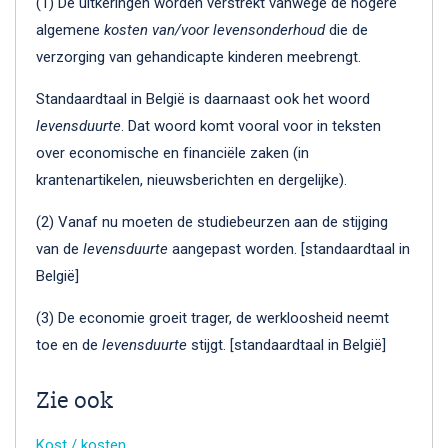
(1) De uitkeringen worden verstrekt vanwege de hogere
algemene
kosten van/voor levensonderhoud
die de
verzorging van gehandicapte kinderen meebrengt.
Standaardtaal in België is daarnaast ook het woord
levensduurte
. Dat woord komt vooral voor in teksten
over economische en financiële zaken (in
krantenartikelen, nieuwsberichten en dergelijke).
(2) Vanaf nu moeten de studiebeurzen aan de stijging
van de
levensduurte
aangepast worden. [standaardtaal in
België]
(3) De economie groeit trager, de werkloosheid neemt
toe en de
levensduurte
stijgt. [standaardtaal in België]
Zie ook
Kost / kosten