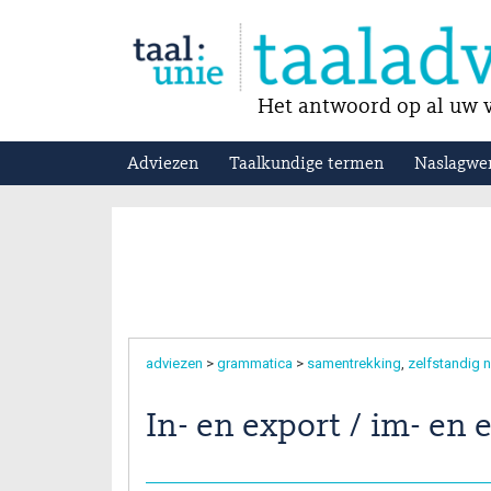
Het antwoord op al uw v
Adviezen
Taalkundige termen
Naslagwe
adviezen
>
grammatica
>
samentrekking
zelfstandig
In- en export / im- en 