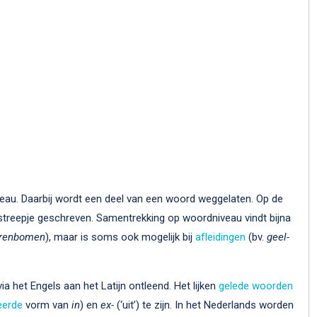
au. Daarbij wordt een deel van een woord weggelaten. Op de
streepje geschreven. Samentrekking op woordniveau vindt bijna
erenbomen
), maar is soms ook mogelijk bij
afleidingen
(bv.
geel-
via het Engels aan het Latijn ontleend. Het lijken
gelede woorden
eerde
vorm van
in
) en
ex-
(‘uit’) te zijn. In het Nederlands worden