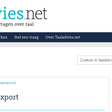
ragen over taal
rken
Stel een vraag
Over Taaladvies.net
 naamwoord
export