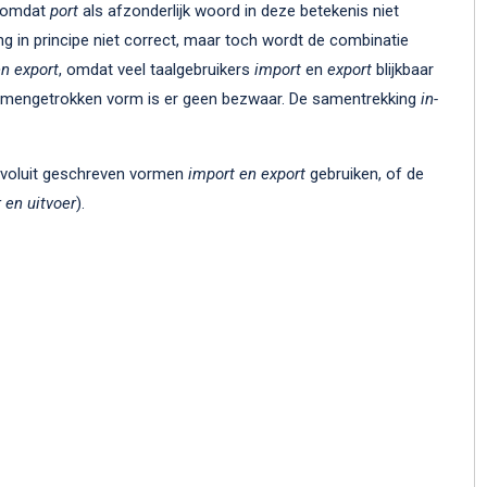
, omdat
port
als afzonderlijk woord in deze betekenis niet
g in principe niet correct, maar toch wordt de combinatie
en export
, omdat veel taalgebruikers
import
en
export
blijkbaar
samengetrokken vorm is er geen bezwaar. De samentrekking
in-
e voluit geschreven vormen
import en export
gebruiken, of de
 en uitvoer
).