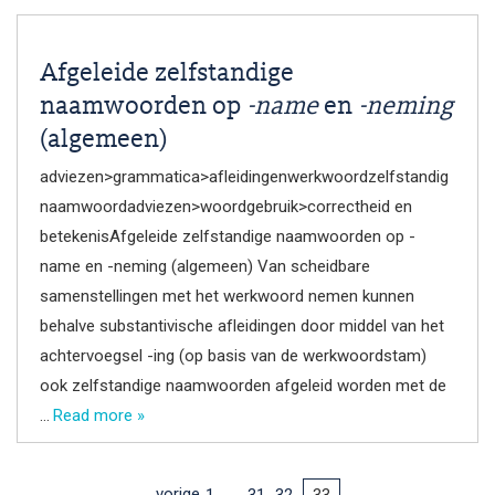
Afgeleide zelfstandige
naamwoorden op
-name
en
-neming
(algemeen)
adviezen>grammatica>afleidingenwerkwoordzelfstandig
naamwoordadviezen>woordgebruik>correctheid en
betekenisAfgeleide zelfstandige naamwoorden op -
name en -neming (algemeen) Van scheidbare
samenstellingen met het werkwoord nemen kunnen
behalve substantivische afleidingen door middel van het
achtervoegsel -ing (op basis van de werkwoordstam)
ook zelfstandige naamwoorden afgeleid worden met de
…
Read more »
…
vorige
1
31
32
33