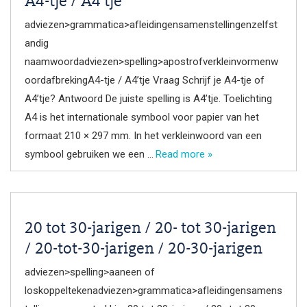
A4-tje / A4’tje
adviezen>grammatica>afleidingensamenstellingenzelfst
andig
naamwoordadviezen>spelling>apostrofverkleinvormenw
oordafbrekingA4-tje / A4’tje Vraag Schrijf je A4-tje of
A4’tje? Antwoord De juiste spelling is A4’tje. Toelichting
A4 is het internationale symbool voor papier van het
formaat 210 × 297 mm. In het verkleinwoord van een
symbool gebruiken we een …
Read more »
20 tot 30-jarigen / 20- tot 30-jarigen
/ 20-tot-30-jarigen / 20-30-jarigen
adviezen>spelling>aaneen of
loskoppeltekenadviezen>grammatica>afleidingensamens