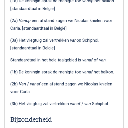
(1a) De koningin sprak de menigte toe
vanop
het balkon.
[standaardtaal in België]
(2a)
Vanop
een afstand zagen we Nicolas knielen voor
Carla. [standaardtaal in België]
(3a) Het vliegtuig zal vertrekken
vanop
Schiphol.
[standaardtaal in België]
Standaardtaal in het hele taalgebied is
vanaf
of
van
.
(1b) De koningin sprak de menigte toe
vanaf
het balkon.
(2b)
Van
/
vanaf
een afstand zagen we Nicolas knielen
voor Carla.
(3b) Het vliegtuig zal vertrekken
vanaf
/
van
Schiphol.
Bijzonderheid