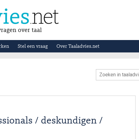
ragen over taal
rken
Stel een vraag
Over Taaladvies.net
ssionals / deskundigen /