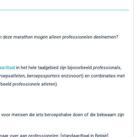
n deze marathon mogen alleen professionelen deelnemen
?
ardtaal
in het hele taalgebied zijn bijvoorbeeld
professionals
,
roepsatleten
,
beroepssporters
enzovoort) en combinaties met
orbeeld
professionele
atleten
).
kt voor mensen die iets beroepshalve doen of die bekwaam zijn
 maar over aan
professionelen
. [standaardtaal in België]