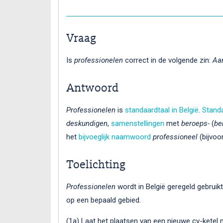
Vraag
Is
professionelen
correct in de volgende zin:
Aa
Antwoord
Professionelen
is
standaardtaal in België
.
Standa
deskundigen
,
samenstellingen
met
beroeps-
(
be
het
bijvoeglijk naamwoord
professioneel
(bijvo
Toelichting
Professionelen
wordt in België geregeld gebrui
op een bepaald gebied.
(1a) Laat het plaatsen van een nieuwe cv-ketel