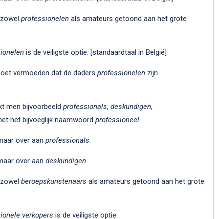
n zowel
professionelen
als amateurs getoond aan het grote
ionelen
is de veiligste optie. [standaardtaal in België]
, doet vermoeden dat de daders
professionelen
zijn.
ikt men bijvoorbeeld
professionals
,
deskundigen
,
et het bijvoeglijk naamwoord
professioneel
.
 maar over aan
professionals
.
 maar over aan
deskundigen
.
n zowel
beroepskunstenaars
als amateurs getoond aan het grote
ionele verkopers
is de veiligste optie.