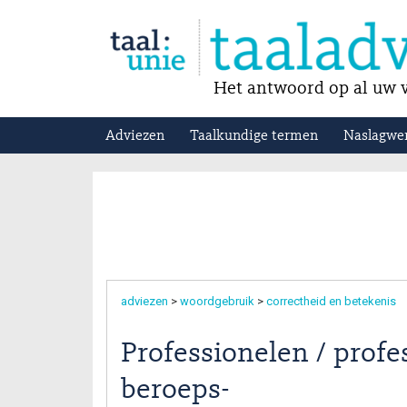
Het antwoord op al uw v
Adviezen
Taalkundige termen
Naslagwe
adviezen
>
woordgebruik
>
correctheid en betekenis
Professionelen / profe
beroeps-