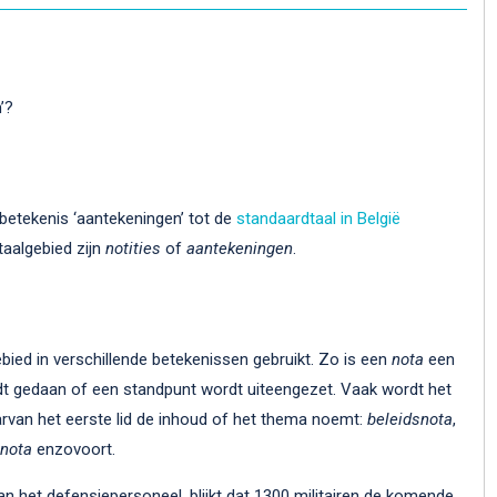
’?
betekenis ‘aantekeningen’ tot de
standaardtaal in België
taalgebied zijn
notities
of
aantekeningen
.
ebied in verschillende betekenissen gebruikt. Zo is een
nota
een
rdt gedaan of een standpunt wordt uiteengezet. Vaak wordt het
rvan het eer­ste lid de in­houd of het the­ma noemt:
be­leids­no­ta
,
­no­ta
enzovoort.
n het defensiepersoneel, blijkt dat 1300 militairen de komende