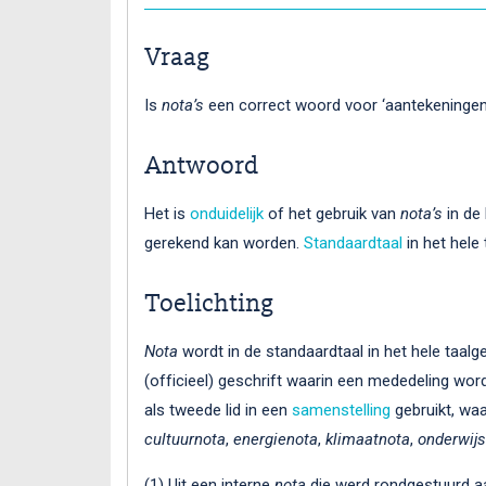
Vraag
Is
nota’s
een correct woord voor ‘aantekeningen
Antwoord
Het is
onduidelijk
of het gebruik van
nota’s
in de 
gerekend kan worden.
Standaardtaal
in het hele 
Toelichting
Nota
wordt in de standaardtaal in het hele taalg
(officieel) geschrift waarin een mededeling wo
als twee­de lid in een
samenstelling
gebruikt, waa
cultuurnota
,
ener­gie­no­ta
,
klimaatnota
,
on­der­wijs
(1) Uit een interne
nota
die werd rondgestuurd aa