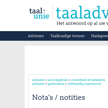
Het antwoord op al uw v
Adviezen
Taalkundige termen
Naslagwe
adviezen
>
woordgebruik
>
correctheid en betekenis
adviezen
>
grammatica
>
zelfstandig naamwoord
Nota’s / notities