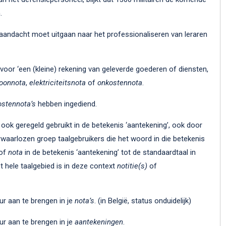
.
 aandacht moet uitgaan naar het professionaliseren van leraren
 voor ‘een (kleine) rekening van geleverde goederen of diensten,
foonnota
,
elektriciteitsnota
of
onkostennota
.
ostennota’s
hebben ingediend.
 ook geregeld gebruikt in de betekenis ‘aantekening’, ook door
rwaarlozen groep taalgebruikers die het woord in die betekenis
 of
nota
in de betekenis ‘aantekening’ tot de standaardtaal in
t hele taalgebied is in deze context
notitie(s)
of
uur aan te brengen in je
nota’s
. (in België, status onduidelijk)
uur aan te brengen in je
aantekeningen
.