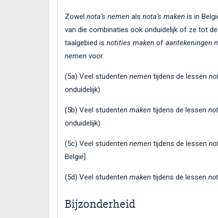
Zowel
nota’s nemen
als
nota’s maken
is in Belg
van die combinaties ook onduidelijk of ze tot de
taalgebied is
notities maken
of
aantekeningen 
nemen
voor.
(5a) Veel studenten
nemen
tijdens de lessen
no
onduidelijk)
(5b) Veel studenten
maken
tijdens de lessen
not
onduidelijk)
(5c) Veel studenten
nemen
tijdens de lessen
not
België]
(5d) Veel studenten
maken
tijdens de lessen
not
Bijzonderheid