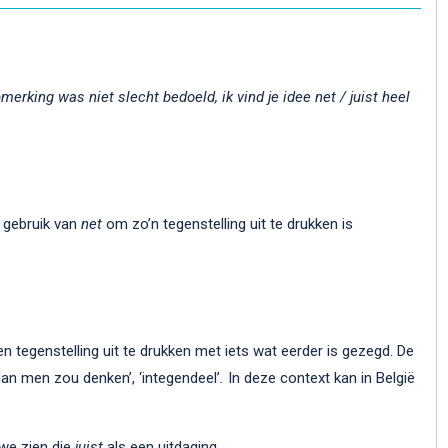
merking was niet slecht bedoeld, ik vind je idee net / juist heel
t gebruik van
net
om zo’n tegenstelling uit te drukken is
n tegenstelling uit te drukken met iets wat eerder is gezegd. De
an men zou denken’, ‘integendeel’
.
In deze context kan in België
 we zien die
juist
als een uitdaging.