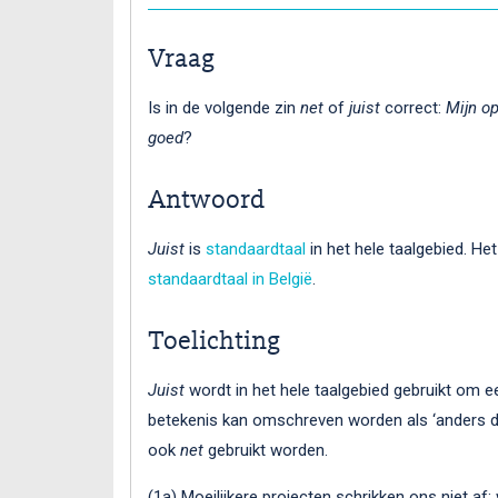
Vraag
Is in de volgende zin
net
of
juist
correct:
Mijn op
goed
?
Antwoord
Juist
is
standaardtaal
in het hele taalgebied. He
standaardtaal in België
.
Toelichting
Juist
wordt in het hele taalgebied gebruikt om ee
betekenis kan omschreven worden als ‘anders d
ook
net
gebruikt worden.
(1a) Moeilijkere projecten schrikken ons niet af;