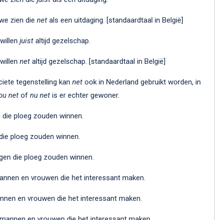
 we zien die
net
als een uitdaging. [standaardtaal in België]
willen
juist
altijd gezelschap.
willen
net
altijd gezelschap. [standaardtaal in België]
ciete tegenstelling kan
net
ook in Nederland gebruikt worden, in
ou net
of
nu net
is er echter gewoner.
 die ploeg zouden winnen.
die ploeg zouden winnen.
gen die ploeg zouden winnen.
mannen en vrouwen die het interessant maken.
annen en vrouwen die het interessant maken.
n mannen en vrouwen die het interessant maken.