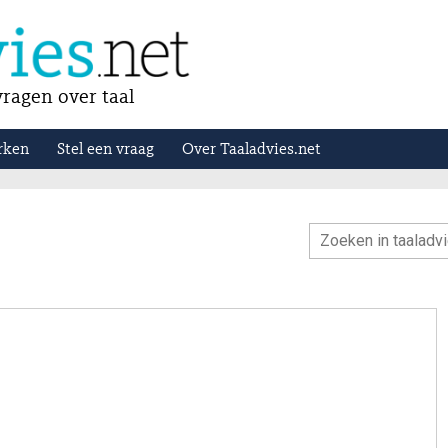
ragen over taal
rken
Stel een vraag
Over Taaladvies.net