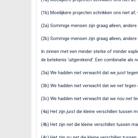
(1b) Moeilijkere projecten schrikken ons niet af;
(2a) Sommige mensen zijn graag alleen, andere 
(2b) Sommige mensen zijn graag alleen, andere 
In zinnen met een minder sterke of minder expli
de betekenis ‘uitgerekend’. Een combinatie als
n
(3a) We hadden niet verwacht dat we
juist
tegen
(3b) We hadden niet verwacht dat we
net
tegen 
(3c) We hadden niet verwacht dat we
nou net
te
(4a) Het zijn
juist
die kleine verschillen tussen 
(4b) Het zijn
net
die kleine verschillen tussen m
(4c) Het zijn
nu
net
die kleine verschillen tusse