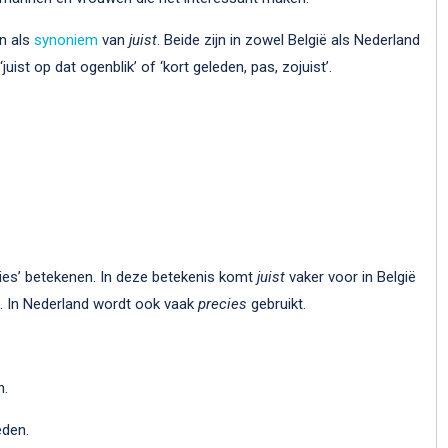
n als
synoniem
van
juist
. Beide zijn in zowel België als Nederland
uist op dat ogenblik’ of ‘kort geleden, pas, zojuist’.
ies’ betekenen. In deze betekenis komt
juist
vaker voor in België
. In Nederland wordt ook vaak
precies
gebruikt.
.
n.
eden.