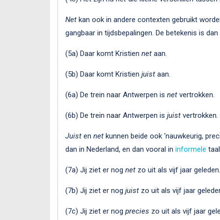
Net
kan ook in andere contexten gebruikt worde
gangbaar in tijdsbepalingen. De betekenis is dan ‘j
(5a) Daar komt Kristien
net
aan.
(5b) Daar komt Kristien
juist
aan.
(6a) De trein naar Antwerpen is
net
vertrokken.
(6b) De trein naar Antwerpen is
juist
vertrokken.
Juist
en
net
kunnen beide ook ‘nauwkeurig, prec
dan in Nederland, en dan vooral in
informele
taal
(7a) Jij ziet er nog
net
zo uit als vijf jaar geleden
(7b) Jij ziet er nog
juist
zo uit als vijf jaar gelede
(7c) Jij ziet er nog
precies
zo uit als vijf jaar gel