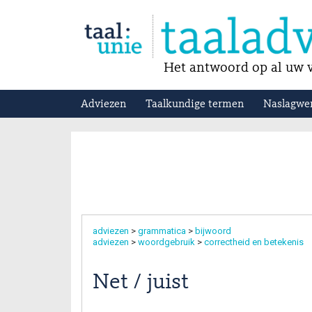
Het antwoord op al uw v
Adviezen
Taalkundige termen
Naslagwe
adviezen
>
grammatica
>
bijwoord
adviezen
>
woordgebruik
>
correctheid en betekenis
Net / juist