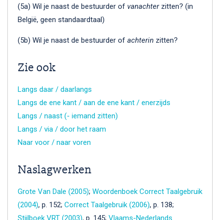
(5a) Wil je naast de bestuurder of
vanachter
zitten? (in
België, geen standaardtaal)
(5b) Wil je naast de bestuurder of
achterin
zitten?
Zie ook
Langs daar / daarlangs
Langs de ene kant / aan de ene kant / enerzijds
Langs / naast (- iemand zitten)
Langs / via / door het raam
Naar voor / naar voren
Naslagwerken
Grote Van Dale (2005)
;
Woordenboek Correct Taalgebruik
(2004)
, p. 152;
Correct Taalgebruik (2006)
, p. 138;
Stijlboek VRT (2003)
, p. 145;
Vlaams-Nederlands