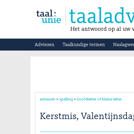
Het antwoord op al uw v
Adviezen
Taalkundige termen
Naslagwe
adviezen
>
spelling
>
hoofdletter of kleine letter
Kerstmis, Valentijnsdag