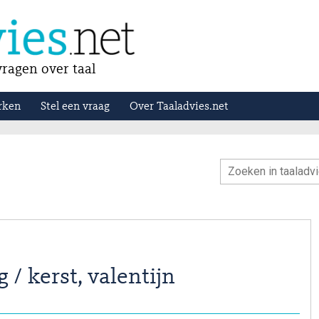
ragen over taal
rken
Stel een vraag
Over Taaladvies.net
 / kerst, valentijn