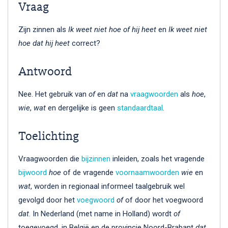
Vraag
Zijn zinnen als
Ik weet niet hoe of hij heet
en
Ik weet niet
hoe dat hij heet
correct?
Antwoord
Nee. Het gebruik van
of
en
dat
na
vraagwoorden
als
hoe
,
wie
,
wat
en dergelijke is geen
standaardtaal
.
Toelichting
Vraagwoorden die
bijzinnen
inleiden, zoals het vragende
bijwoord
hoe
of de vragende
voornaamwoorden
wie
en
wat
, worden in regionaal informeel taalgebruik wel
gevolgd door het
voegwoord
of
of door het voegwoord
dat
. In Nederland (met name in Holland) wordt
of
toegevoegd, in België en de provincie Noord-Brabant
dat
.