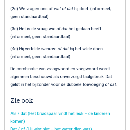
(2d) We vragen ons af
wat of dat
hij doet. (informeel,
geen standaardtaal)
(3d) Het is de vraag
wie of dat
het gedaan heeft.
(informeel, geen standaardtaal)
(4d) Hij vertelde
waarom of dat
hij het wilde doen.
(informeel, geen standaardtaal)
De combinatie van vraagwoord en voegwoord wordt
algemeen beschouwd als onverzorgd taalgebruik. Dat
geldt in het bijzonder voor de dubbele toevoeging
of dat
.
Zie ook
Als / dat (Het bruidspaar vindt het leuk – de kinderen
komen)
Dat / of (Hij wist niet – het water diep was)