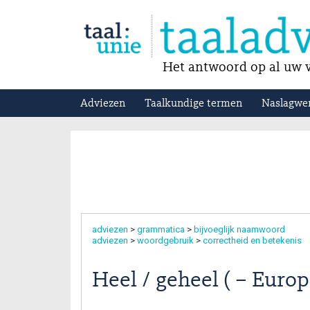
Het antwoord op al uw v
Adviezen
Taalkundige termen
Naslagwe
adviezen
>
grammatica
>
bijvoeglijk naamwoord
adviezen
>
woordgebruik
>
correctheid en betekenis
Heel / geheel ( – Europ