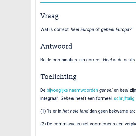
Vraag
Wat is correct:
heel Europa
of
geheel Europa
?
Antwoord
Beide combinaties zijn correct.
Heel
is de neutr
Toelichting
De
bijvoeglijke naamwoorden
geheel
en
heel
zij
integraal’.
Geheel
heeft een formeel,
schrijftalig
(1) ‘Is er in
het hele land
dan geen bekwame archi
(2) De commissie is niet voornemens een verpli