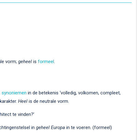
ale vorm;
geheel
is
formeel
.
n
synoniemen
in de betekenis ‘volledig, volkomen, compleet,
karakter.
Heel
is de neutrale vorm.
tect te vinden?’
chtingenstelsel in
geheel Europa
in te voeren. (formeel)