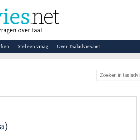
ragen over taal
rken
Stel een vraag
Over Taaladvies.net
a)