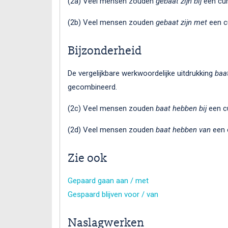
(2a) Veel mensen zouden
gebaat zijn bij
een cur
(2b) Veel mensen zouden
gebaat zijn met
een cu
Bijzonderheid
De vergelijkbare werkwoordelijke uitdrukking
baa
gecombineerd.
(2c) Veel mensen zouden
baat hebben bij
een cu
(2d) Veel mensen zouden
baat hebben van
een c
Zie ook
Gepaard gaan aan / met
Gespaard blijven voor / van
Naslagwerken