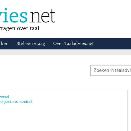
ragen over taal
rken
Stel een vraag
Over Taaladvies.net
zetsel
et juiste voorzetsel