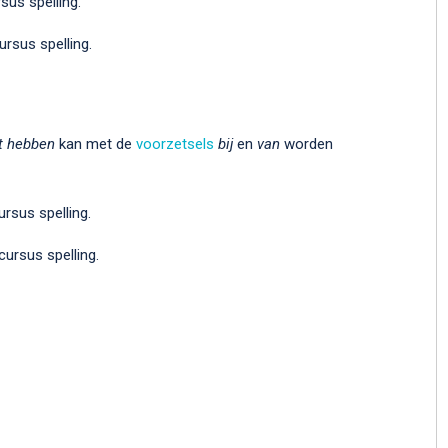
sus spelling.
rsus spelling.
t hebben
kan met de
voorzetsels
bij
en
van
worden
rsus spelling.
ursus spelling.