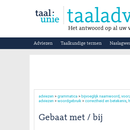
Het antwoord op al uw v
Adviezen
Taalkundige termen
Naslagwe
adviezen
>
grammatica
>
bijvoeglijk naamwoord
voor
adviezen
>
woordgebruik
>
correctheid en betekenis
h
Gebaat met / bij