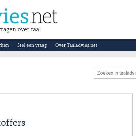
ragen over taal
rken
Stel een vraag
Over Taaladvies.net
toffers