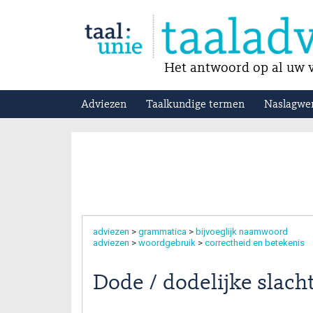
Het antwoord op al uw v
Adviezen
Taalkundige termen
Naslagwe
adviezen
>
grammatica
>
bijvoeglijk naamwoord
adviezen
>
woordgebruik
>
correctheid en betekenis
Dode / dodelijke slach