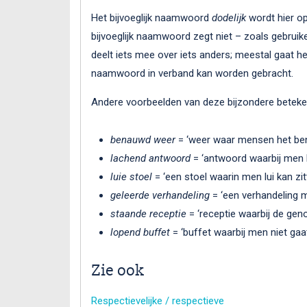
Het bijvoeglijk naamwoord
dodelijk
wordt hier op
bijvoeglijk naamwoord zegt niet – zoals gebruik
deelt iets mee over iets anders; meestal gaat he
naamwoord in verband kan worden gebracht.
Andere voorbeelden van deze bijzondere beteken
benauwd weer
= ‘weer waar mensen het ben
lachend antwoord
= ‘antwoord waarbij men l
luie stoel
= ‘een stoel waarin men lui kan zit
geleerde verhandeling
= ‘een verhandeling 
staande receptie
= ‘receptie waarbij de gen
lopend buffet
= ‘buffet waarbij men niet gaat
Zie ook
Respectievelijke / respectieve