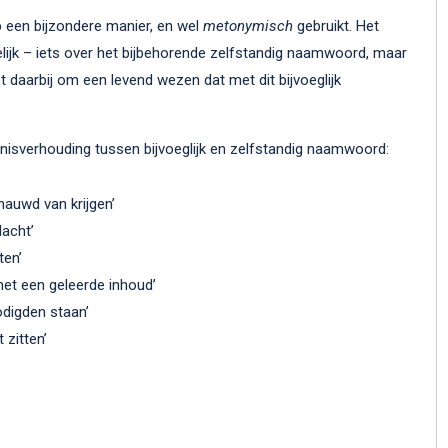
 een bijzondere manier, en wel
metonymisch
gebruikt. Het
elijk – iets over het bijbehorende zelfstandig naamwoord, maar
t daarbij om een levend wezen dat met dit bijvoeglijk
isverhouding tussen bijvoeglijk en zelfstandig naamwoord:
auwd van krijgen’
acht’
ten’
met een geleerde inhoud’
odigden staan’
 zitten’