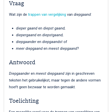
Vraag
Wat zijn de
trappen van vergelijking
van
diepgaand
:
dieper gaand
en
diepst gaand
;
diepergaand
en
diepstgaand
;
diepgaander
en
diepgaandst
of
meer diepgaand
en
meest diepgaand
?
Antwoord
Diepgaander
en
meest diepgaand
zijn in geschreven
teksten het gebruikelijkst, maar tegen de andere vormen
hoeft geen bezwaar te worden gemaakt.
Toelichting
Een mogelijke regel voor de trappen van vergelijking van