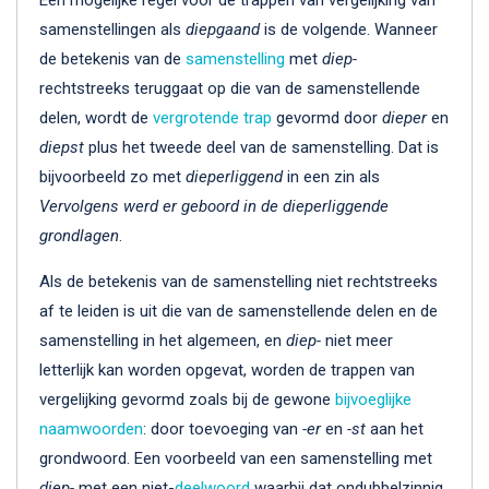
samenstellingen als
diepgaand
is de volgende. Wanneer
de betekenis van de
samenstelling
met
diep-
rechtstreeks teruggaat op die van de samenstellende
delen, wordt de
vergrotende trap
gevormd door
dieper
en
diepst
plus het tweede deel van de samenstelling. Dat is
bijvoorbeeld zo met
dieperliggend
in een zin als
Vervolgens werd er geboord in de dieperliggende
grondlagen
.
Als de betekenis van de samenstelling niet rechtstreeks
af te leiden is uit die van de samenstellende delen en de
samenstelling in het algemeen, en
diep-
niet meer
letterlijk kan worden opgevat, worden de trappen van
vergelijking gevormd zoals bij de gewone
bijvoeglijke
naamwoorden
: door toevoeging van
-er
en
-st
aan het
grondwoord. Een voorbeeld van een samenstelling met
diep-
met een niet-
deelwoord
waarbij dat ondubbelzinnig