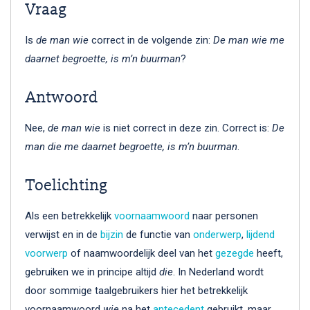
Vraag
Is
de man wie
correct in de volgende zin:
De man wie me
daarnet begroette, is m’n buurman
?
Antwoord
Nee,
de man wie
is niet correct in deze zin. Correct is:
De
man die me daarnet begroette, is m’n buurman
.
Toelichting
Als een betrekkelijk
voornaamwoord
naar personen
verwijst en in de
bijzin
de functie van
onderwerp
,
lijdend
voorwerp
of naamwoordelijk deel van het
gezegde
heeft,
gebruiken we in principe altijd
die
. In Nederland wordt
door sommige taalgebruikers hier het betrekkelijk
voornaamwoord
wie
na het
antecedent
gebruikt, maar