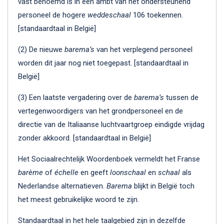
vast benoemd is in een ambt van het ondersteunend
personeel de hogere
weddeschaal
106 toekennen.
[standaardtaal in België]
(2) De nieuwe
barema’s
van het verplegend personeel
worden dit jaar nog niet toegepast. [standaardtaal in
België]
(3) Een laatste vergadering over de
barema’s
tussen de
vertegenwoordigers van het grondpersoneel en de
directie van de Italiaanse luchtvaartgroep eindigde vrijdag
zonder akkoord. [standaardtaal in België]
Het Sociaalrechtelijk Woordenboek vermeldt het Franse
barème
of
échelle
en geeft
loonschaal
en
schaal
als
Nederlandse alternatieven.
Barema
blijkt in België toch
het meest gebruikelijke woord te zijn.
Standaardtaal in het hele taalgebied zijn in dezelfde