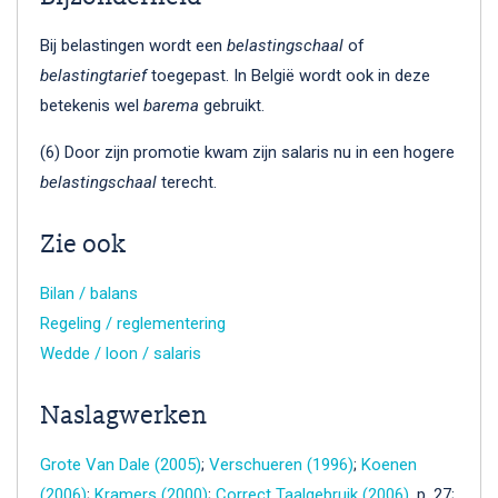
Bij belastingen wordt een
belastingschaal
of
belastingtarief
toegepast. In België wordt ook in deze
betekenis wel
barema
gebruikt.
(6) Door zijn promotie kwam zijn salaris nu in een hogere
belastingschaal
terecht.
Zie ook
Bilan / balans
Regeling / reglementering
Wedde / loon / salaris
Naslagwerken
Grote Van Dale (2005)
;
Verschueren (1996)
;
Koenen
(2006)
;
Kramers (2000)
;
Correct Taalgebruik (2006)
, p. 27;