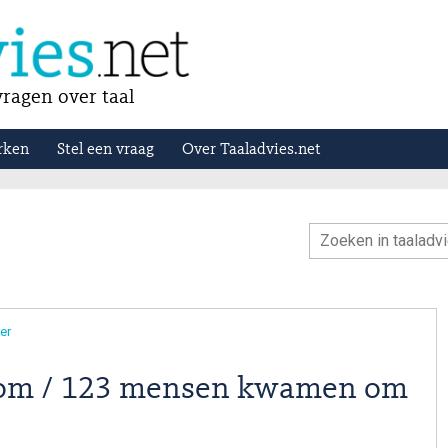
ragen over taal
rken
Stel een vraag
Over Taaladvies.net
ter
om / 123 mensen kwamen om