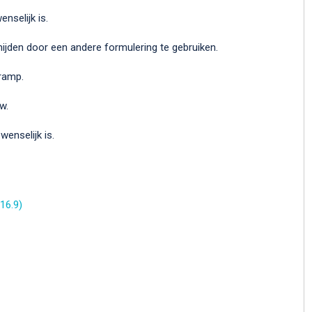
nselijk is.
rmijden door een andere formulering te gebruiken.
ramp.
w.
enselijk is.
16.9)