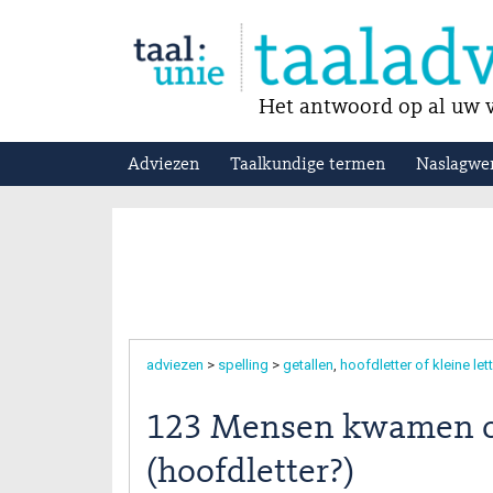
Het antwoord op al uw v
Adviezen
Taalkundige termen
Naslagwe
adviezen
>
spelling
>
getallen
hoofdletter of kleine let
123 Mensen kwamen 
(hoofdletter?)