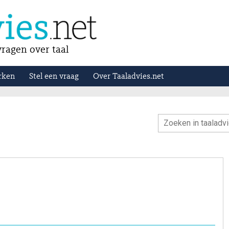
ragen over taal
rken
Stel een vraag
Over Taaladvies.net