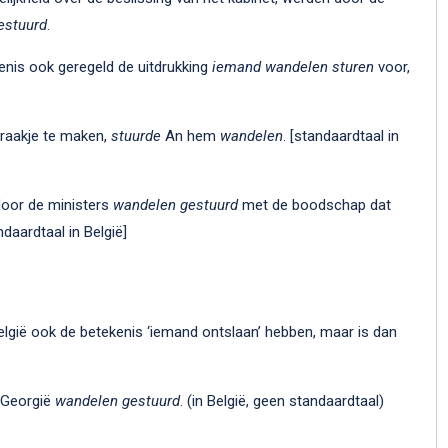
gestuurd
.
kenis ook geregeld de uitdrukking
iemand wandelen sturen
voor,
praakje te maken,
stuurde
An hem
wandelen
. [standaardtaal in
door de ministers
wandelen gestuurd
met de boodschap dat
daardtaal in België]
elgië ook de betekenis ‘iemand ontslaan’ hebben, maar is dan
n Georgië
wandelen gestuurd
. (in België, geen standaardtaal)