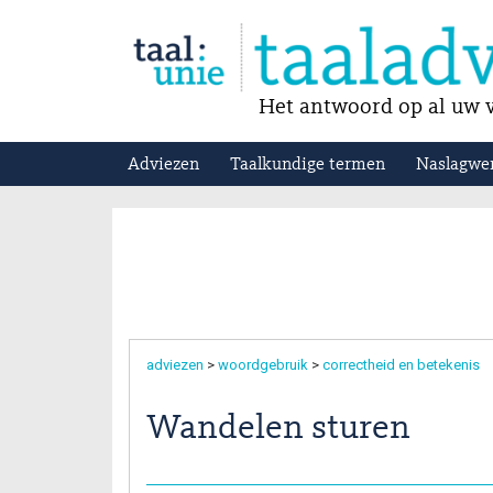
Het antwoord op al uw v
Adviezen
Taalkundige termen
Naslagwe
adviezen
>
woordgebruik
>
correctheid en betekenis
Wandelen sturen