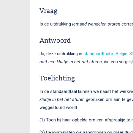
Vraag
Is de uitdrukking
iemand
wandelen sturen
corre
Antwoord
Ja, deze uitdrukking is
standaardtaal in België
.
S
met een kluitje in het riet sturen
, die een vergel
Toelichting
In de standaardtaal kunnen we naast het werk
kluitje in het riet sturen
gebruiken om aan te ge
weggestuurd wordt.
(1) Toen hij haar opbelde om een afspraakje te
(2) De journalisten die aandrongen op meer duide