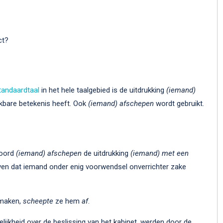
ct?
tandaardtaal
in het hele taalgebied is de uitdrukking
(iemand)
ijkbare betekenis heeft. Ook
(iemand) afschepen
wordt gebruikt.
woord
(iemand) afschepen
de uitdrukking
(iemand) met een
ven dat iemand onder enig voorwendsel onverrichter zake
 maken,
scheepte
ze hem
af
.
lijkheid over de beslissing van het kabinet, werden door de