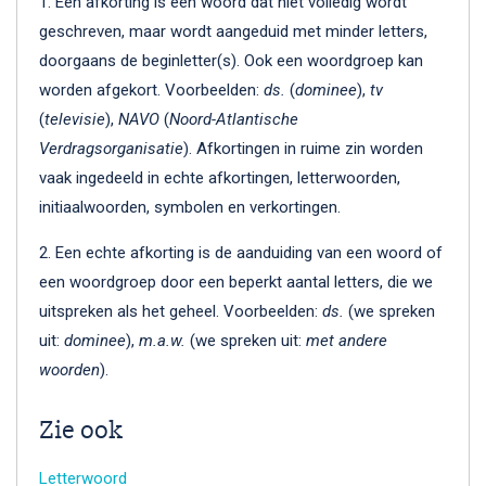
1. Een afkorting is een woord dat niet volledig wordt
geschreven, maar wordt aangeduid met minder letters,
doorgaans de beginletter(s). Ook een woordgroep kan
worden afgekort. Voorbeelden:
ds.
(
dominee
),
tv
(
televisie
),
NAVO
(
Noord-Atlantische
Verdragsorganisatie
). Afkortingen in ruime zin worden
vaak ingedeeld in echte afkortingen, letterwoorden,
initiaalwoorden, symbolen en verkortingen.
2. Een echte afkorting is de aanduiding van een woord of
een woordgroep door een beperkt aantal letters, die we
uitspreken als het geheel. Voorbeelden:
ds.
(we spreken
uit:
dominee
),
m.a.w.
(we spreken uit:
met andere
woorden
).
Zie ook
Letterwoord