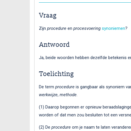
Vraag
Zijn
procedure
en
procesvoering
synoniemen
?
Antwoord
Ja, beide woorden hebben dezelfde betekenis e
Toelichting
De term
procedure
is gangbaar als synoniem v
werkwijze
,
methode
.
(1) Daarop begonnen er opnieuw beraadslaginge
worden of dat men zou besluiten tot een versn
(2) De
procedure
om je naam te laten veranderen 