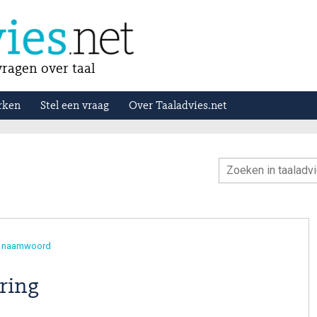
ragen over taal
rken
Stel een vraag
Over Taaladvies.net
g naamwoord
ring