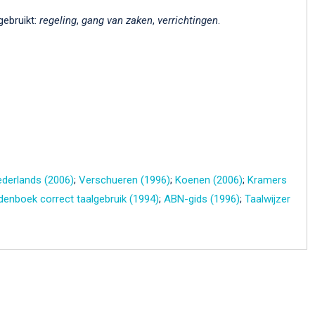
gebruikt:
regeling
,
gang van zaken
,
verrichtingen
.
derlands (2006)
;
Verschueren (1996)
;
Koenen (2006)
;
Kramers
enboek correct taalgebruik (1994)
;
ABN-gids (1996)
;
Taalwijzer