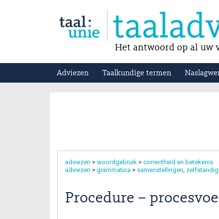
Het antwoord op al uw v
Adviezen
Taalkundige termen
Naslagwe
adviezen
>
woordgebruik
>
correctheid en betekenis
adviezen
>
grammatica
>
samenstellingen
zelfstandi
Procedure – procesvoe