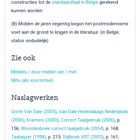
constructies tot de
standaardtaal in België
gerekend
kunnen worden.
(8)
Midden de jaren negentig
begon het postmodernisme
voet aan de grond te krijgen in de literatuur. (in België,
status onduidelijk)
Zie ook
Middels / door middel van / met
Mits (als voorzetsel)
Naslagwerken
Grote Van Dale (2005)
;
Van Dale Hedendaags Nederlands
(2006)
;
Kramers (2000)
;
Correct Taalgebruik (2006)
, p.
156;
Woordenboek correct taalgebruik (2004)
, p. 168;
Taalwijzer (1998)
, p. 215;
Stijlboek VRT (2003)
, p. 161;