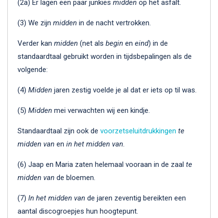
(2a) Er lagen een paar junkies
midden
op het asfalt.
(3) We zijn
midden
in de nacht vertrokken.
Verder kan
midden
(net als
begin
en
eind
) in de
standaardtaal gebruikt worden in tijdsbepalingen als de
volgende:
(4)
Midden
jaren zestig voelde je al dat er iets op til was.
(5)
Midden
mei verwachten wij een kindje.
Standaardtaal zijn ook de
voorzetseluitdrukkingen
te
midden van
en
in het midden van
.
(6) Jaap en Maria zaten helemaal vooraan in de zaal
te
midden van
de bloemen.
(7)
In het midden van
de jaren zeventig bereikten een
aantal discogroepjes hun hoogtepunt.