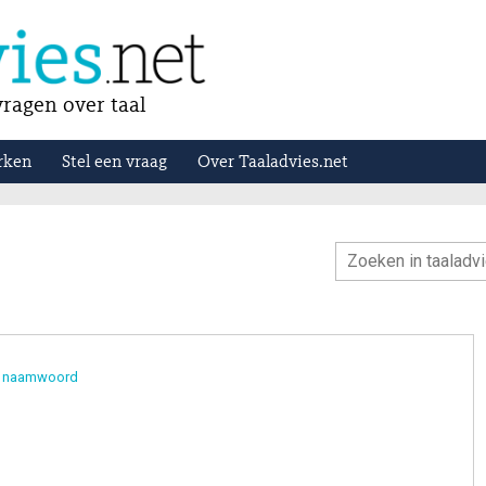
ragen over taal
rken
Stel een vraag
Over Taaladvies.net
g naamwoord