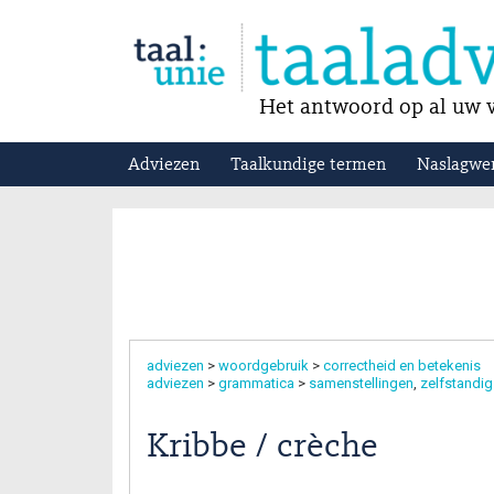
Het antwoord op al uw v
Adviezen
Taalkundige termen
Naslagwe
adviezen
>
woordgebruik
>
correctheid en betekenis
adviezen
>
grammatica
>
samenstellingen
zelfstandi
Kribbe / crèche