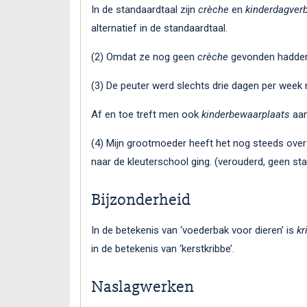
In de standaardtaal zijn
crèche
en
kinderdagverbl
alternatief in de standaardtaal.
(2) Omdat ze nog geen
crèche
gevonden hadden,
(3) De peuter werd slechts drie dagen per week
Af en toe treft men ook
kinderbewaarplaats
aan
(4) Mijn grootmoeder heeft het nog steeds ove
naar de kleuterschool ging. (verouderd, geen st
Bijzonderheid
In de betekenis van ‘voederbak voor dieren’ is
kr
in de betekenis van ‘kerstkribbe’.
Naslagwerken