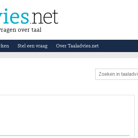
ragen over taal
rken
Stel een vraag
Over Taaladvies.net