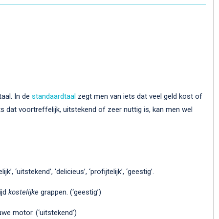
aal. In de
standaardtaal
zegt men van iets dat veel geld kost of
ts dat voortreffelijk, uitstekend of zeer nuttig is, kan men wel
ijk’, ‘uitstekend’, ‘delicieus’, ‘profijtelijk’, ‘geestig’.
ijd
kostelijke
grappen. (‘geestig’)
uwe motor. (‘uitstekend’)