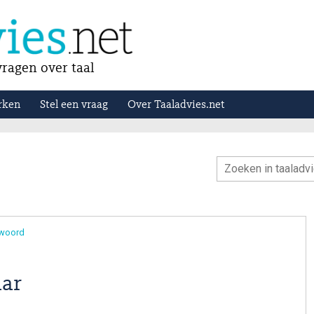
ragen over taal
rken
Stel een vraag
Over Taaladvies.net
mwoord
aar