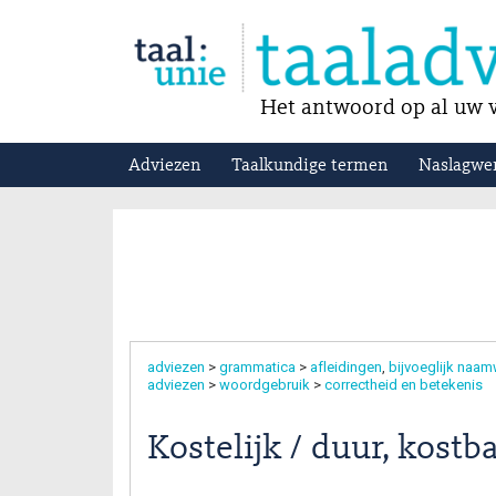
Het antwoord op al uw v
Adviezen
Taalkundige termen
Naslagwe
adviezen
>
grammatica
>
afleidingen
bijvoeglijk naa
adviezen
>
woordgebruik
>
correctheid en betekenis
Kostelijk / duur, kostb