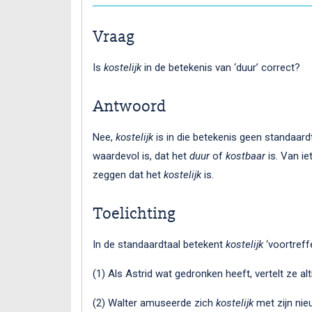
Vraag
Is
kostelijk
in de betekenis van ‘duur’ correct?
Antwoord
Nee,
kostelijk
is in die betekenis geen standaardt
waardevol is, dat het
duur
of
kostbaar
is. Van ie
zeggen dat het
kostelijk
is.
Toelichting
In de standaardtaal betekent
kostelijk
‘voortreffel
(1) Als Astrid wat gedronken heeft, vertelt ze alt
(2) Walter amuseerde zich
kostelijk
met zijn nie