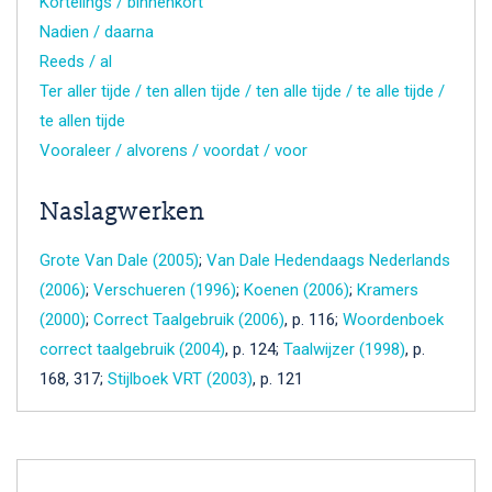
Kortelings / binnenkort
Nadien / daarna
Reeds / al
Ter aller tijde / ten allen tijde / ten alle tijde / te alle tijde /
te allen tijde
Vooraleer / alvorens / voordat / voor
Naslagwerken
Grote Van Dale (2005)
;
Van Dale Hedendaags Nederlands
(2006)
;
Verschueren (1996)
;
Koenen (2006)
;
Kramers
(2000)
;
Correct Taalgebruik (2006)
, p. 116;
Woordenboek
correct taalgebruik (2004)
, p. 124;
Taalwijzer (1998)
, p.
168, 317;
Stijlboek VRT (2003)
, p. 121