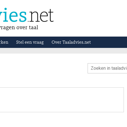
ragen over taal
rken
Stel een vraag
Over Taaladvies.net