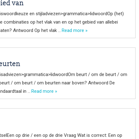
bied van
iswoordkeuze en stijladviezen>grammatica>lidwoordOp (het)
te combinaties op het vlak van en op het gebied van allebei
laten? Antwoord Op het vlak …
Read more »
eurten
nisadviezen>grammatica>lidwoordOm beurt / om de beurt / om
 beurt / om beurt / om beurten naar boven? Antwoord De
ndaardtaal in …
Read more »
lEen op drie / een op de drie Vraag Wat is correct: Een op