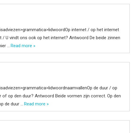
sadviezen>grammatica>lidwoordOp internet / op het internet
et / U vindt ons ook op het internet? Antwoord De beide zinnen
hier …
Read more »
nisadviezen>grammatica>lidwoordnaamvallenOp de duur / op
ur of op den duur? Antwoord Beide vormen zijn correct. Op den
op de duur …
Read more »