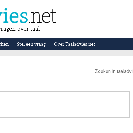
ragen over taal
rken
Stel een vraag
Over Taaladvies.net